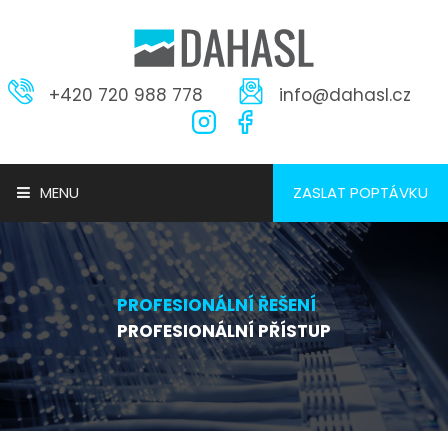
+420 720 988 778
info@dahasl.cz
MENU
ZASLAT POPTÁVKU
ÚVOD
PROFESIONÁLNÍ ŘEŠENÍ
NAŠE SLUŽBY
PROFESIONÁLNÍ PŘÍSTUP
TECHNOLOGIE A SYSTÉMY