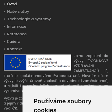
Úvod
Naše služby
Technologie a systémy
Informace
Reference
Kariéra
Kontakt
Jsme zapojeni do
výzvy "PODNIKOVÉ
VZDĚLÁVÁNÍ
ZAMĚSTNANCŮ II",
která je spolufinancována Evropskou unií. Hlavním cílem
výzvy je zvýšit úroveň znalostí a dovedností zaměstnanců,
a zajistit tak soulad jejich kompetentnosti s požadavky na
vykonávané pracovní činnosti.
Výzva je zahrnuta v programu OP Zaměstnanost 2014-2020
Používáme soubory
a jejím řídícím orgánem je Ministerstvo práce a sociálních
věcí ČR.
cookies