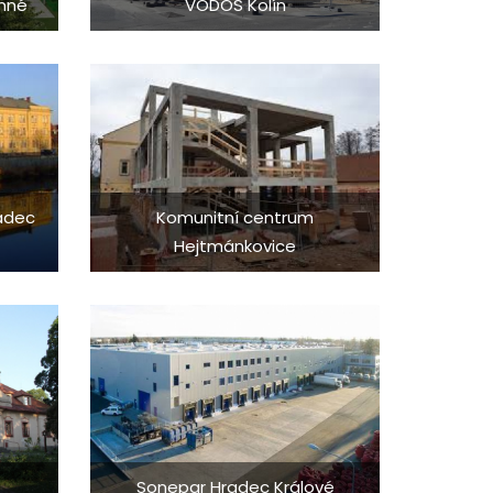
inné
VODOS Kolín
adec
Komunitní centrum
Hejtmánkovice
Sonepar Hradec Králové