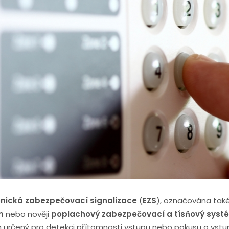
onická zabezpečovací signalizace
(
EZS
), označována tak
m
nebo nověji
poplachový zabezpečovací a tísňový syst
 určený pro detekci přítomnosti vstupu nebo pokusu o vstu