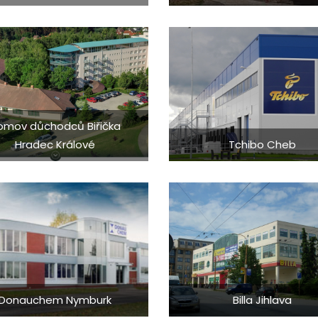
omov důchodců Biřička
Hradec Králové
Tchibo Cheb
Donauchem Nymburk
Billa Jihlava