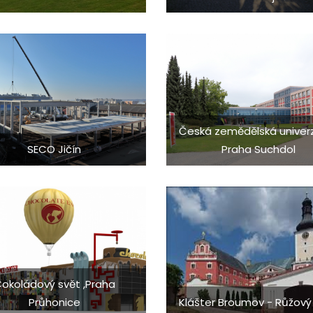
Česká zemědělská univerz
SECO Jičín
Praha Suchdol
okoládový svět ,Praha
Průhonice
Klášter Broumov - Růžový