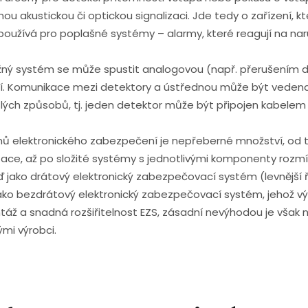
ou akustickou či optickou signalizaci. Jde tedy o zařízení, k
používá pro poplašné systémy – alarmy, které reagují na na
ný systém se může spustit analogovou (např. přerušením drá
í. Komunikace mezi detektory a ústřednou může být veden
lých způsobů, tj. jeden detektor může být připojen kabelem
ů elektronického zabezpečení je nepřeberné množství, od tě
izace, až po složité systémy s jednotlivými komponenty rozm
 jako drátový elektronický zabezpečovací systém (levnější 
ako bezdrátový elektronický zabezpečovací systém, jehož v
áž a snadná rozšiřitelnost EZS, zásadní nevýhodou je však 
ými výrobci.