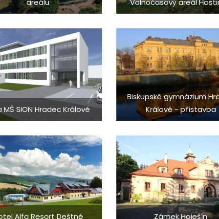
areálu
Volnočasový areál Host
Biskupské gymnázium Hr
a MŠ SION Hradec Králové
Králové - přístavba
otel Alfa Resort Deštné
Zámek Hoješín