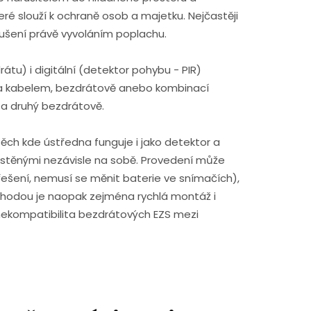
teré slouží k ochraně osob a majetku. Nejčastěji
rušení právě vyvoláním poplachu.
tu) i digitální (detektor pohybu - PIR)
a kabelem, bezdrátově anebo kombinací
 a druhý bezdrátově.
ch kde ústředna funguje i jako detektor a
ístěnými nezávisle na sobě. Provedení může
řešení, nemusí se měnit baterie ve snímačích),
ýhodou je naopak zejména rychlá montáž i
nekompatibilita bezdrátových EZS mezi