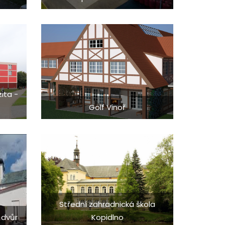
ita -
Golf Vinoř
Střední zahradnická škola
 dvůr
Kopidlno