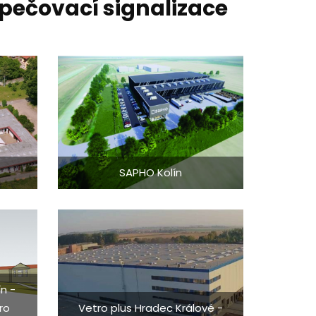
zpečovací signalizace
SAPHO Kolín
n -
ro
Vetro plus Hradec Králové -