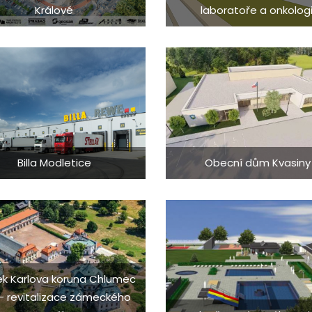
Králové
laboratoře a onkologi
Billa Modletice
Obecní dům Kvasiny
k Karlova koruna Chlumec
 - revitalizace zámeckého