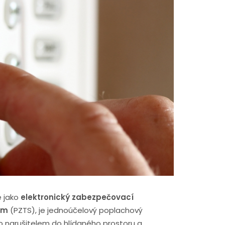
é jako
elektronický zabezpečovací
ém
(PZTS), je jednoúčelový poplachový
p narušitelem do hlídaného prostoru a