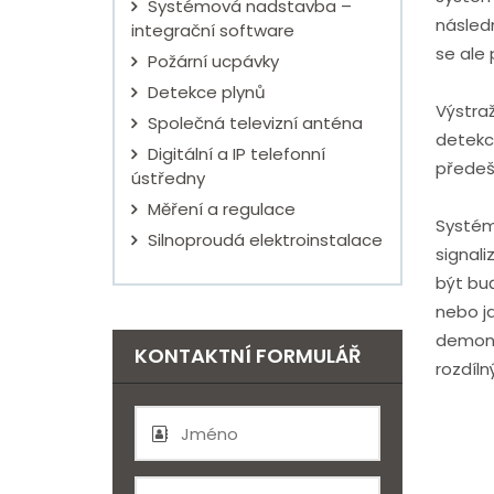
Systémová nadstavba –
následn
integrační software
se ale 
Požární ucpávky
Detekce plynů
Výstraž
Společná televizní anténa
detekc
Digitální a IP telefonní
předeš
ústředny
Měření a regulace
Systém
Silnoproudá elektroinstalace
signal
být buď
nebo j
demont
KONTAKTNÍ FORMULÁŘ
rozdíln