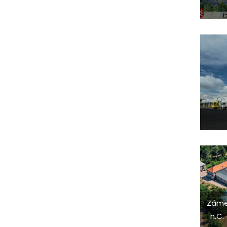
Záme
n.C.