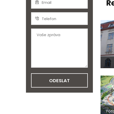
R
Fot