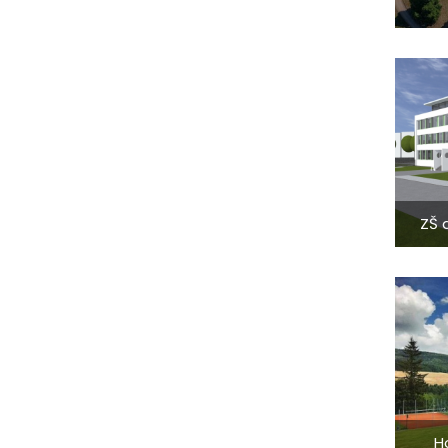
ZŠ 
H