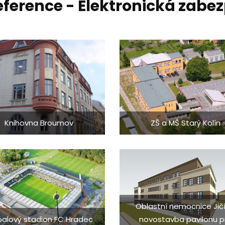
eference - Elektronická zabe
Knihovna Broumov
ZŠ a MŠ Starý Kolín
Oblastní nemocnice Jičí
balový stadion FC Hradec
novostavba pavilonu p