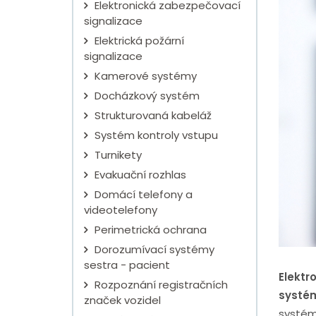
Elektronická zabezpečovací
signalizace
Elektrická požární
signalizace
Kamerové systémy
Docházkový systém
Strukturovaná kabeláž
Systém kontroly vstupu
Turnikety
Evakuační rozhlas
Domácí telefony a
videotelefony
Perimetrická ochrana
Dorozumívací systémy
sestra - pacient
Elektr
Rozpoznání registračních
systé
značek vozidel
systém