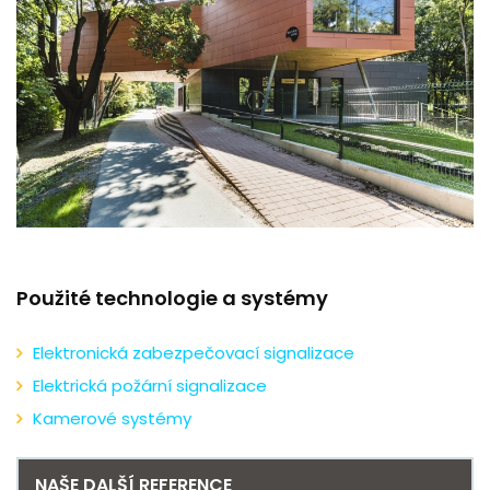
REFERENCE
KARIÉRA
KONTAKT
Použité technologie a systémy
Elektronická zabezpečovací signalizace
Elektrická požární signalizace
Kamerové systémy
NAŠE DALŠÍ REFERENCE