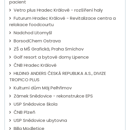
pacient
Vetro plus Hradec Králové - rozšíření haly
Futurum Hradec Králové - Revitalizace centra a
relokace foodcourtu
Nadchod Litomyšl
BorsodChem Ostrava
ZŠ a MŠ Grafická, Praha Smíchov
Golf resort a bytové domy Lipence
ČNB Hradec Králové
HILDING ANDERS ČESKÁ REPUBLIKA A.S., DIVIZE
TROPICO PLUS
Kulturní dům Máj Pelhřimov
Zámek Snědovice - rekonstrukce EPS
USP Snědovice škola
ČNB Plzeň
USP Snědovice ubytovna
Billa Modletice