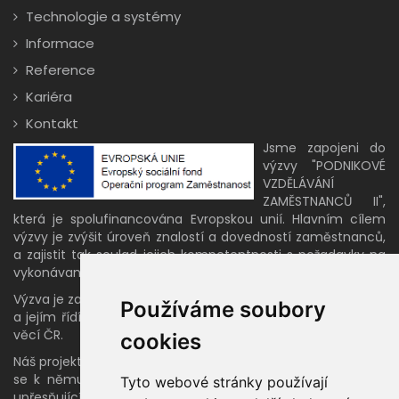
Technologie a systémy
Informace
Reference
Kariéra
Kontakt
Jsme zapojeni do
výzvy "PODNIKOVÉ
VZDĚLÁVÁNÍ
ZAMĚSTNANCŮ II",
která je spolufinancována Evropskou unií. Hlavním cílem
výzvy je zvýšit úroveň znalostí a dovedností zaměstnanců,
a zajistit tak soulad jejich kompetentnosti s požadavky na
vykonávané pracovní činnosti.
Výzva je zahrnuta v programu OP Zaměstnanost 2014-2020
Používáme soubory
a jejím řídícím orgánem je Ministerstvo práce a sociálních
věcí ČR.
cookies
Náš projekt bude finalizován v roce 2021 a po jeho ukončení
se k němu na svých stránkách vrátíme s doplňujícími a
Tyto webové stránky používají
upřesňujícími informacemi ohledně výstupů a dosažených