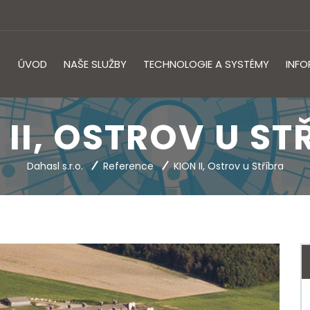
ÚVOD
NAŠE SLUŽBY
TECHNOLOGIE A SYSTÉMY
INF
 II, OSTROV U ST
Dahasl s.r.o.
Reference
KION II, Ostrov u Stříbra