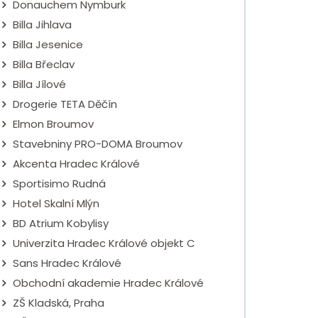
Donauchem Nymburk
Billa Jihlava
Billa Jesenice
Billa Břeclav
Billa Jílové
Drogerie TETA Děčín
Elmon Broumov
Stavebniny PRO-DOMA Broumov
Akcenta Hradec Králové
Sportisimo Rudná
Hotel Skalní Mlýn
BD Atrium Kobylisy
Univerzita Hradec Králové objekt C
Sans Hradec Králové
Obchodní akademie Hradec Králové
ZŠ Kladská, Praha