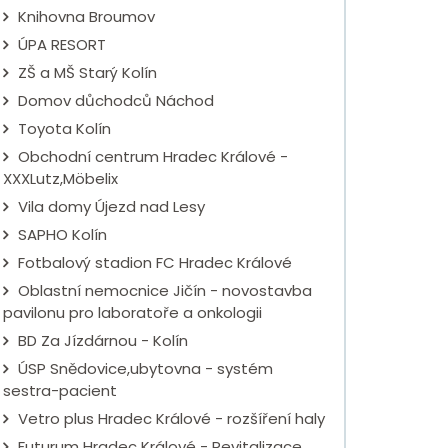
Knihovna Broumov
ÚPA RESORT
ZŠ a MŠ Starý Kolín
Domov důchodců Náchod
Toyota Kolín
Obchodní centrum Hradec Králové -
XXXLutz,Möbelix
Vila domy Újezd nad Lesy
SAPHO Kolín
Fotbalový stadion FC Hradec Králové
Oblastní nemocnice Jičín - novostavba
pavilonu pro laboratoře a onkologii
BD Za Jízdárnou - Kolín
ÚSP Snědovice,ubytovna - systém
sestra-pacient
Vetro plus Hradec Králové - rozšíření haly
Futurum Hradec Králové - Revitalizace