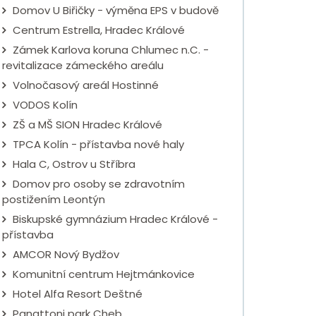
Domov U Biřičky - výměna EPS v budově
Centrum Estrella, Hradec Králové
Zámek Karlova koruna Chlumec n.C. -
revitalizace zámeckého areálu
Volnočasový areál Hostinné
VODOS Kolín
ZŠ a MŠ SION Hradec Králové
TPCA Kolín - přístavba nové haly
Hala C, Ostrov u Stříbra
Domov pro osoby se zdravotním
postižením Leontýn
Biskupské gymnázium Hradec Králové -
přístavba
AMCOR Nový Bydžov
Komunitní centrum Hejtmánkovice
Hotel Alfa Resort Deštné
Panattoni park Cheb