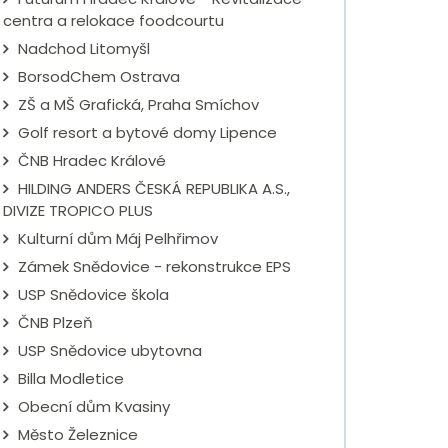
centra a relokace foodcourtu
Nadchod Litomyšl
BorsodChem Ostrava
ZŠ a MŠ Grafická, Praha Smíchov
Golf resort a bytové domy Lipence
ČNB Hradec Králové
HILDING ANDERS ČESKÁ REPUBLIKA A.S.,
DIVIZE TROPICO PLUS
Kulturní dům Máj Pelhřimov
Zámek Snědovice - rekonstrukce EPS
USP Snědovice škola
ČNB Plzeň
USP Snědovice ubytovna
Billa Modletice
Obecní dům Kvasiny
Město Železnice