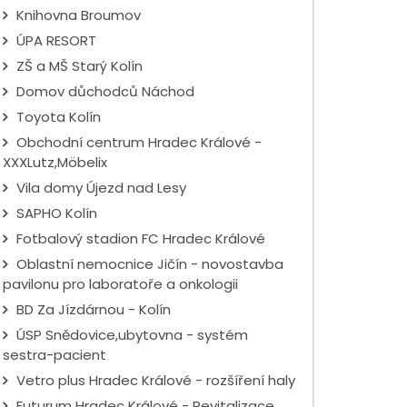
Knihovna Broumov
ÚPA RESORT
ZŠ a MŠ Starý Kolín
Domov důchodců Náchod
Toyota Kolín
Obchodní centrum Hradec Králové -
XXXLutz,Möbelix
Vila domy Újezd nad Lesy
SAPHO Kolín
Fotbalový stadion FC Hradec Králové
Oblastní nemocnice Jičín - novostavba
pavilonu pro laboratoře a onkologii
BD Za Jízdárnou - Kolín
ÚSP Snědovice,ubytovna - systém
sestra-pacient
Vetro plus Hradec Králové - rozšíření haly
Futurum Hradec Králové - Revitalizace