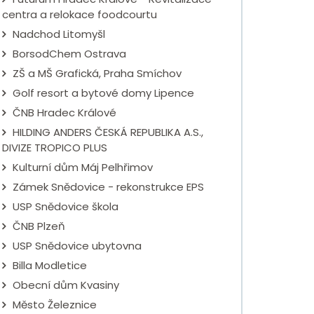
centra a relokace foodcourtu
Nadchod Litomyšl
BorsodChem Ostrava
ZŠ a MŠ Grafická, Praha Smíchov
Golf resort a bytové domy Lipence
ČNB Hradec Králové
HILDING ANDERS ČESKÁ REPUBLIKA A.S.,
DIVIZE TROPICO PLUS
Kulturní dům Máj Pelhřimov
Zámek Snědovice - rekonstrukce EPS
USP Snědovice škola
ČNB Plzeň
USP Snědovice ubytovna
Billa Modletice
Obecní dům Kvasiny
Město Železnice