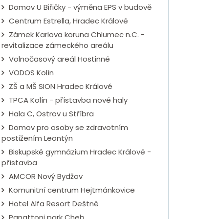
Domov U Biřičky - výměna EPS v budově
Centrum Estrella, Hradec Králové
Zámek Karlova koruna Chlumec n.C. -
revitalizace zámeckého areálu
Volnočasový areál Hostinné
VODOS Kolín
ZŠ a MŠ SION Hradec Králové
TPCA Kolín - přístavba nové haly
Hala C, Ostrov u Stříbra
Domov pro osoby se zdravotním
postižením Leontýn
Biskupské gymnázium Hradec Králové -
přístavba
AMCOR Nový Bydžov
Komunitní centrum Hejtmánkovice
Hotel Alfa Resort Deštné
Panattoni park Cheb