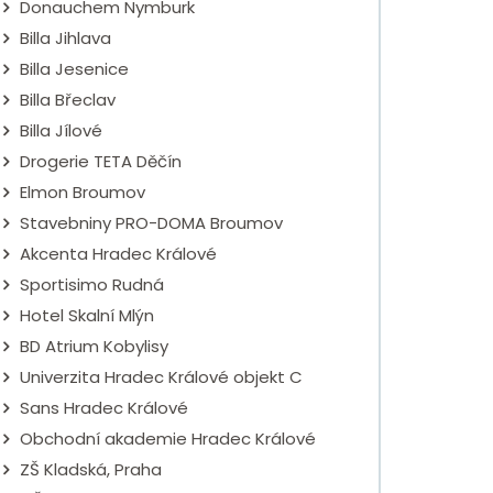
Donauchem Nymburk
Billa Jihlava
Billa Jesenice
Billa Břeclav
Billa Jílové
Drogerie TETA Děčín
Elmon Broumov
Stavebniny PRO-DOMA Broumov
Akcenta Hradec Králové
Sportisimo Rudná
Hotel Skalní Mlýn
BD Atrium Kobylisy
Univerzita Hradec Králové objekt C
Sans Hradec Králové
Obchodní akademie Hradec Králové
ZŠ Kladská, Praha