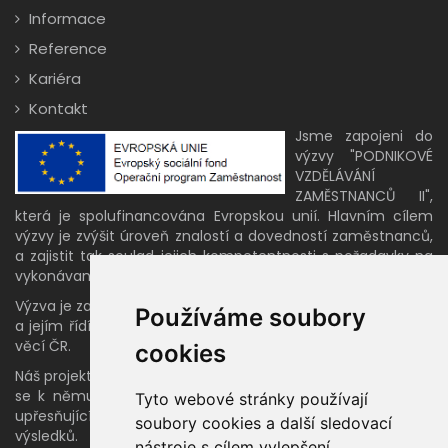
Informace
Reference
Kariéra
Kontakt
Jsme zapojeni do
výzvy "PODNIKOVÉ
VZDĚLÁVÁNÍ
ZAMĚSTNANCŮ II",
která je spolufinancována Evropskou unií. Hlavním cílem
výzvy je zvýšit úroveň znalostí a dovedností zaměstnanců,
a zajistit tak soulad jejich kompetentnosti s požadavky na
vykonávané pracovní činnosti.
Výzva je zahrnuta v programu OP Zaměstnanost 2014-2020
Používáme soubory
a jejím řídícím orgánem je Ministerstvo práce a sociálních
věcí ČR.
cookies
Náš projekt bude finalizován v roce 2021 a po jeho ukončení
se k němu na svých stránkách vrátíme s doplňujícími a
Tyto webové stránky používají
upřesňujícími informacemi ohledně výstupů a dosažených
soubory cookies a další sledovací
výsledků.
nástroje s cílem vylepšení