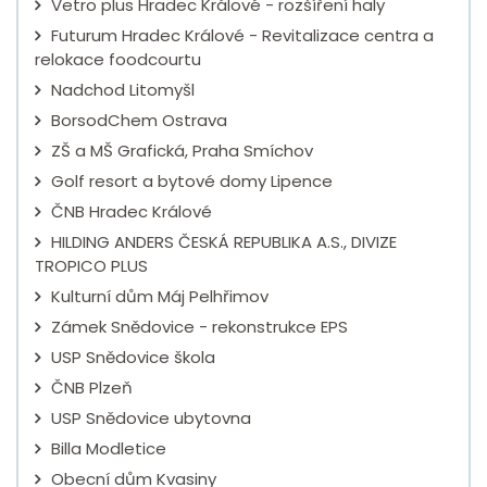
Vetro plus Hradec Králové - rozšíření haly
Futurum Hradec Králové - Revitalizace centra a
relokace foodcourtu
Nadchod Litomyšl
BorsodChem Ostrava
ZŠ a MŠ Grafická, Praha Smíchov
Golf resort a bytové domy Lipence
ČNB Hradec Králové
HILDING ANDERS ČESKÁ REPUBLIKA A.S., DIVIZE
TROPICO PLUS
Kulturní dům Máj Pelhřimov
Zámek Snědovice - rekonstrukce EPS
USP Snědovice škola
ČNB Plzeň
USP Snědovice ubytovna
Billa Modletice
Obecní dům Kvasiny