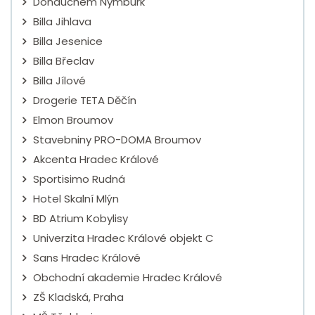
Donauchem Nymburk
Billa Jihlava
Billa Jesenice
Billa Břeclav
Billa Jílové
Drogerie TETA Děčín
Elmon Broumov
Stavebniny PRO-DOMA Broumov
Akcenta Hradec Králové
Sportisimo Rudná
Hotel Skalní Mlýn
BD Atrium Kobylisy
Univerzita Hradec Králové objekt C
Sans Hradec Králové
Obchodní akademie Hradec Králové
ZŠ Kladská, Praha