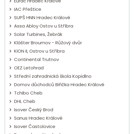
Eurac Hradec Králové
IAC Přeštice
SUPŠ HNN Hradec Králové
Assa Abloy Ostov u Stříbra
Solar Turbines, Žebrák
Klášter Broumov - Růžový dvůr
KION II, Ostrov u Stříbra
Continental Trutnov
OEZ Letohrad
Střední zahradnická škola Kopidlno
Domov důchodců Biřička Hradec Králové
Tchibo Cheb
DHL Cheb
Isover Český Brod
Sanus Hradec Králové
Isover Častolovice