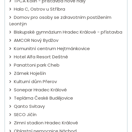
TPCA Kolín - přístavba nové haly
Hala C, Ostrov u Stříbra
Domov pro osoby se zdravotním postižením
Leontýn
Biskupské gymnázium Hradec Králové - přístavba
AMCOR Nový Bydžov
Komunitní centrum Hejtmánkovice
Hotel Alfa Resort Deštné
Panattoni park Cheb
Zámek Hoješín
Kulturní dům Přerov
Sonepar Hradec Králové
Teplárna České Budějovice
Qanto Svitavy
SECO Jičín
Zimní stadion Hradec Králové
Oblastní nemocnice Náchod