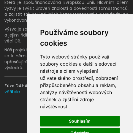
která je spolufinancována Evropskou unií. Hlavním cílem
výzvy je zvýšit úroveň znalostí a dovedností zaměstnanců,
a zajistit tak soulad jejich kompetentnosti s požadavky na
vykonávané pracovní činnosti.
Výzva je zahrnuta v programu OP Zaměstnanost 2014-2020
Používáme soubory
a jejím řídícím orgánem je Ministerstvo práce a sociálních
věcí ČR.
cookies
Náš projekt bude finalizován v roce 2021 a po jeho ukončení
se k němu na svých stránkách vrátíme s doplňujícími a
Tyto webové stránky používají
upřesňujícími informacemi ohledně výstupů a dosažených
soubory cookies a další sledovací
výsledků.
nástroje s cílem vylepšení
uživatelského prostředí, zobrazení
přizpůsobeného obsahu a reklam,
Fúze DAHASL a Praskačka 75:
Projekt fúze
|
Upozornění pro
věřitele
analýzy návštěvnosti webových
stránek a zjištění zdroje
návštěvnosti.
Souhlasím
© 2018
Jan Franc
Odmítám