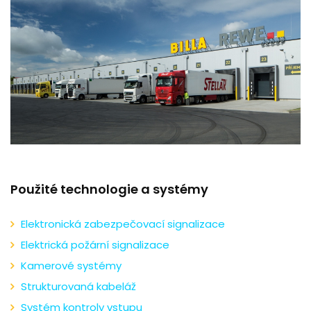
REFERENCE
KARIÉRA
KONTAKT
Použité technologie a systémy
Elektronická zabezpečovací signalizace
Elektrická požární signalizace
Kamerové systémy
Strukturovaná kabeláž
Systém kontroly vstupu