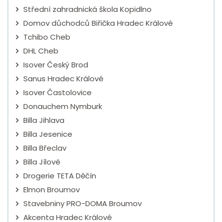
Střední zahradnická škola Kopidlno
Domov důchodců Biřička Hradec Králové
Tchibo Cheb
DHL Cheb
Isover Český Brod
Sanus Hradec Králové
Isover Častolovice
Donauchem Nymburk
Billa Jihlava
Billa Jesenice
Billa Břeclav
Billa Jílové
Drogerie TETA Děčín
Elmon Broumov
Stavebniny PRO-DOMA Broumov
Akcenta Hradec Králové