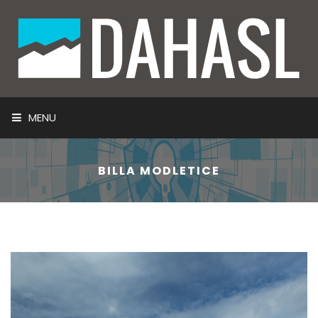
MENU
ÚVOD
BILLA MODLETICE
NAŠE SLUŽBY
TECHNOLOGIE A SYSTÉMY
INFORMACE